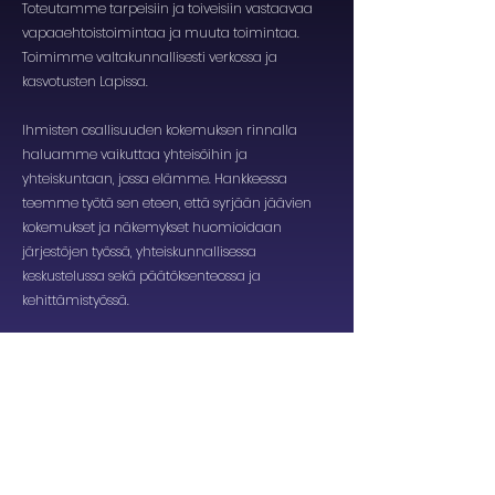
Toteutamme tarpeisiin ja toiveisiin vastaavaa
vapaaehtoistoimintaa ja muuta toimintaa.
Toimimme valtakunnallisesti verkossa ja
kasvotusten Lapissa.​
​Ihmisten osallisuuden kokemuksen rinnalla
haluamme vaikuttaa yhteisöihin ja
yhteiskuntaan, jossa elämme. Hankkeessa
teemme työtä sen eteen, että syrjään jäävien
kokemukset ja näkemykset huomioidaan
järjestöjen työssä, yhteiskunnallisessa
keskustelussa sekä päätöksenteossa ja
kehittämistyössä.
​Nostamme näille sivuille kohtaamiemme
ihmisten tarinoita, tietoa eristäytymisestä
ilmiönä sekä tietoa erilaisista tuen ja toiminnan
muodoista.
VOIMA-hanke on osa Näkymättömät-ohjelmaa.
Sen toimintaa rahoittaa sosiaali- ja