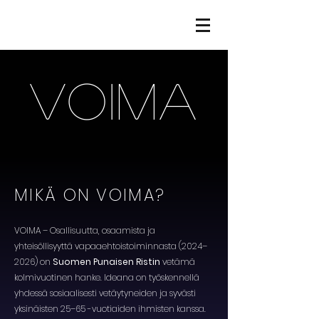
VOIMA
MIKÄ ON VOIMA?
VOIMA – Osallisuutta, osaamista ja
yhteisöllisyyttä vapaaehtoistoiminnasta (2024–
2026) on
Suomen Punaisen Ristin
vetämä
kolmivuotinen hanke. Ideana on työskennellä
yhdessä sosiaalisesti vetäytyneiden ja syvästi
yksinäisten 25–65 -vuotiaiden ihmisten kanssa.