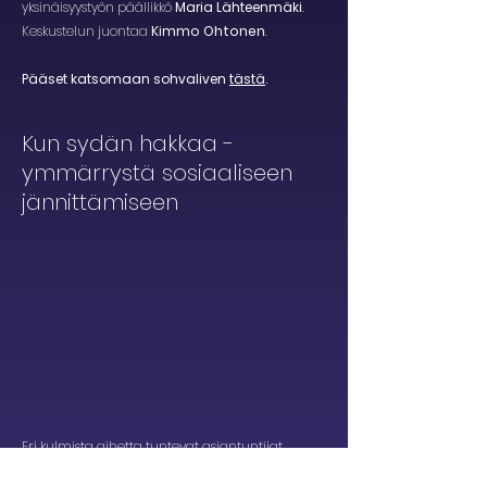
yksinäisyystyön päällikkö
Maria Lähteenmäki
.
Keskustelun juontaa
Kimmo Ohtonen
.
Pääset katsomaan sohvaliven
tästä
.
Kun sydän hakkaa -
ymmärrystä sosiaaliseen
jännittämiseen
Eri kulmista aihetta tuntevat asiantuntijat
keskustelevat sohvalivessä sosiaalisesta