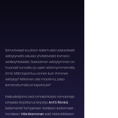
Sohvalivessä kuullaan kokemuksia sosiaalisesti
vetäytyneitä aikuisia yhdistävästä Komero-
verkkoyhteisöstä. Sosiaalinen vetäytyminen on
huonosti tunnettu ja usein väärinymmärretty
ilmiö. Mitä tapahtuu ennen kuin ihminen
vetäytyy? Millainen olisi maailma, jossa
komeroitumista ei tapahtuisi?
Keskustelijoina ovat omakohtaisia romaaneja
aiheesta kirjoittanut kirjailija
Antti Rönkä
,
Setlementti Tampereen Verkkoon kadonneet -
hankkeen
Ville Manninen
sekä HelsinkiMission